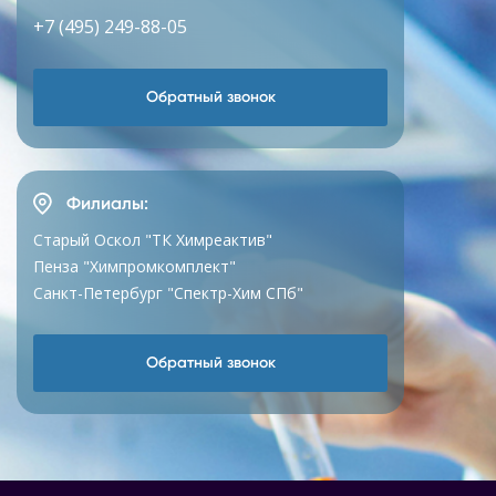
+7 (495) 249-88-05
Обратный звонок
Филиалы:
Старый Оскол "ТК Химреактив"
Пенза "Химпромкомплект"
Санкт-Петербург "Спектр-Хим СПб"
Обратный звонок