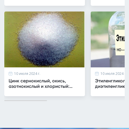
(гипофосфит натрия): свойства и
применение
10 июля 2024 г.
10 июля 2024 г.
Цинк сернокислый, окись,
Этиленгликоль
азотнокислый и хлористый:
диэтиленгликол
сравнение и применение
области приме