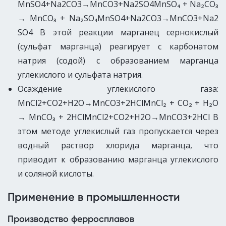
MnSO4+Na2CO3→MnCO3+Na2SO4MnSO₄ + Na₂CO₃
→ MnCO₃ + Na₂SO₄MnSO4​+Na2​CO3​→MnCO3​+Na2​
SO4​ В этой реакции марганец сернокислый
(сульфат марганца) реагирует с карбонатом
натрия (содой) с образованием марганца
углекислого и сульфата натрия.
Осаждение углекислого газа:
MnCl2+CO2+H2O→MnCO3+2HClMnCl₂ + CO₂ + H₂O
→ MnCO₃ + 2HClMnCl2​+CO2​+H2​O→MnCO3​+2HCl В
этом методе углекислый газ пропускается через
водный раствор хлорида марганца, что
приводит к образованию марганца углекислого
и соляной кислоты.
Применение в промышленности
Производство ферросплавов